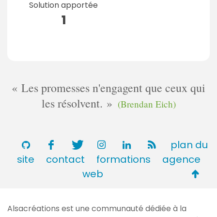
Solution apportée
1
Les promesses n'engagent que ceux qui
les résolvent.
(Brendan Eich)
plan du
site
contact
formations
agence
Retou
web
en
haut
Alsacréations est une communauté dédiée à la