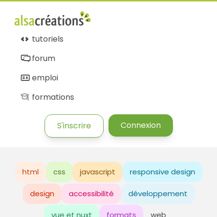
tutoriels
forum
emploi
formations
Connexion
S'inscrire
html
css
javascript
responsive design
design
accessibilité
développement
vue et nuxt
formats
web