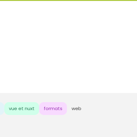
vue et nuxt
formats
web