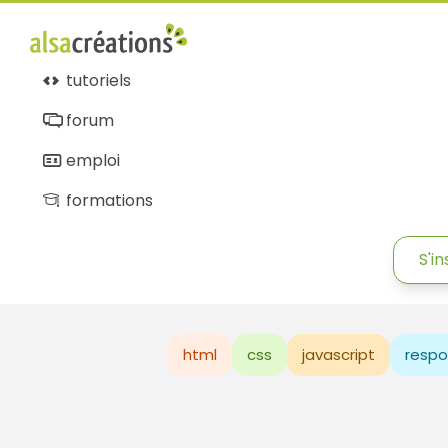
tutoriels
forum
emploi
formations
S'in
html
css
javascript
respo