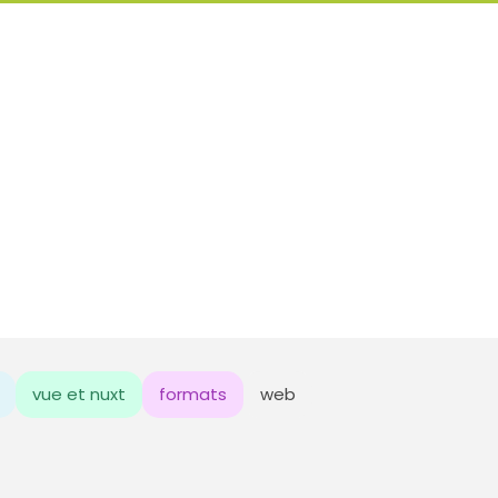
vue et nuxt
formats
web