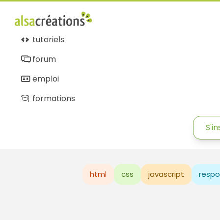
tutoriels
forum
emploi
formations
S'in
html
css
javascript
respo