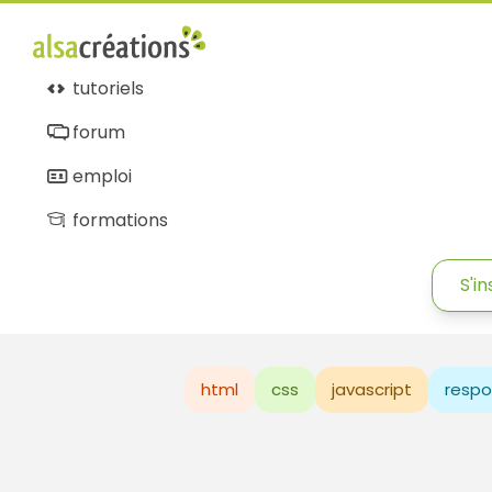
tutoriels
forum
emploi
formations
S'in
html
css
javascript
respo