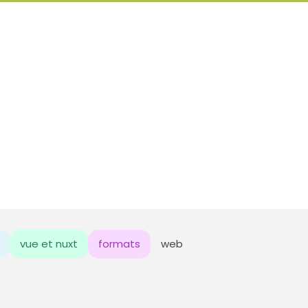
vue et nuxt
formats
web