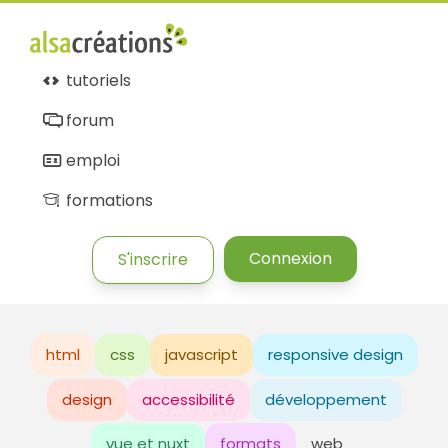
tutoriels
forum
emploi
formations
Connexion
S'inscrire
html
css
javascript
responsive design
design
accessibilité
développement
vue et nuxt
formats
web