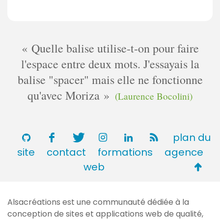
Quelle balise utilise-t-on pour faire
l'espace entre deux mots. J'essayais la
balise "spacer" mais elle ne fonctionne
qu'avec Moriza
(Laurence Bocolini)
plan du
site
contact
formations
agence
Retou
web
en
haut
Alsacréations est une communauté dédiée à la
de
conception de sites et applications web de qualité,