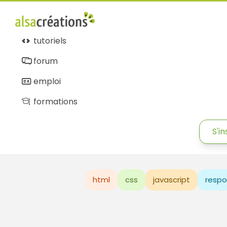
tutoriels
forum
emploi
formations
S'in
html
css
javascript
respo