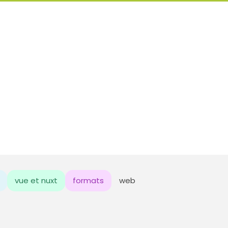
vue et nuxt
formats
web