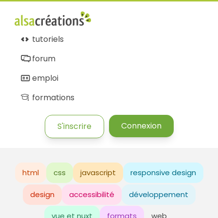
tutoriels
forum
emploi
formations
Connexion
S'inscrire
html
css
javascript
responsive design
design
accessibilité
développement
vue et nuxt
formats
web