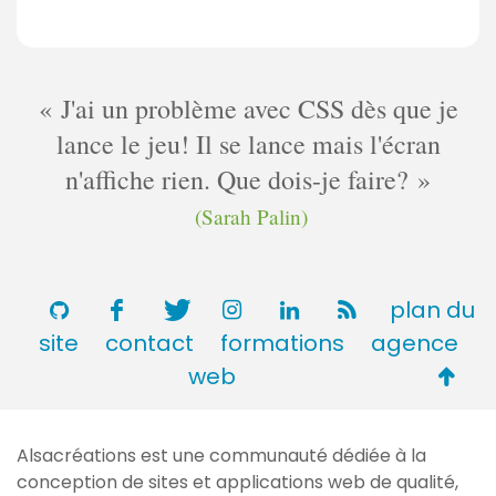
J'ai un problème avec CSS dès que je
lance le jeu! Il se lance mais l'écran
n'affiche rien. Que dois-je faire?
(Sarah Palin)
plan du
site
contact
formations
agence
Retou
web
en
haut
Alsacréations est une communauté dédiée à la
de
conception de sites et applications web de qualité,