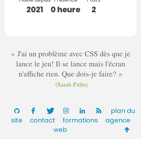
2021
0 heure
2
J'ai un problème avec CSS dès que je
lance le jeu! Il se lance mais l'écran
n'affiche rien. Que dois-je faire?
(Sarah Palin)
plan du
site
contact
formations
agence
Retou
web
en