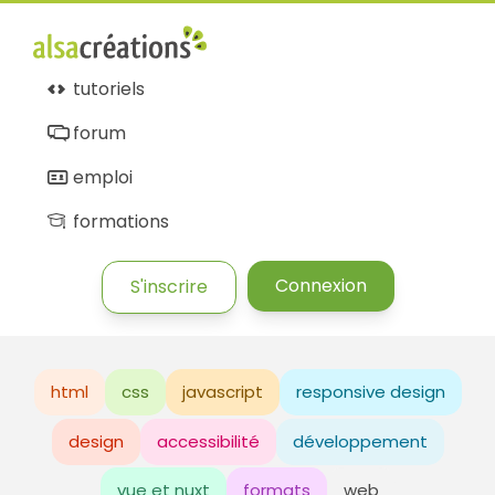
tutoriels
forum
emploi
formations
Connexion
S'inscrire
html
css
javascript
responsive design
design
accessibilité
développement
vue et nuxt
formats
web