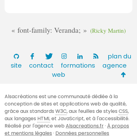
font-family: Veranda;
(Ricky Martin)
plan du
site
contact
formations
agence
Retou
web
en
haut
Alsacréations est une communauté dédiée à la
de
conception de sites et applications web de qualité,
page
grâce aux standards
W3C
, aux feuilles de styles
CSS
,
aux langages
HTML
et JavaScript, et à l'accessibilité.
Réalisé par l'agence web
Alsacreations.fr
·
À propos
et mentions légales
·
Données personnelles