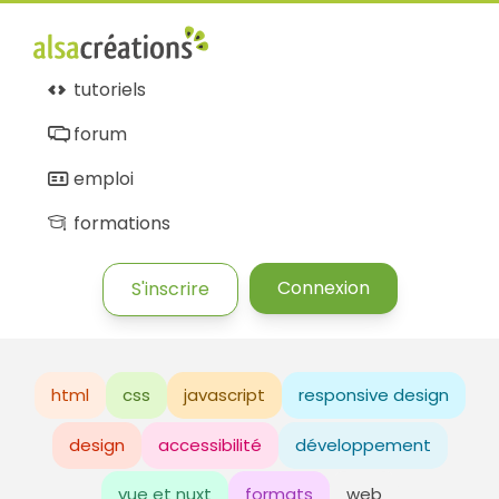
tutoriels
forum
emploi
formations
Connexion
S'inscrire
html
css
javascript
responsive design
design
accessibilité
développement
vue et nuxt
formats
web