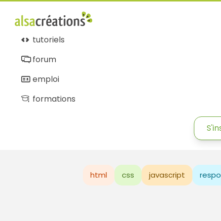
tutoriels
forum
emploi
formations
S'in
html
css
javascript
respo