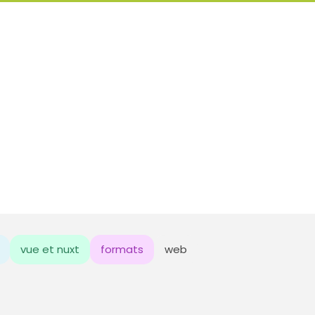
vue et nuxt
formats
web