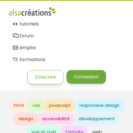
tutoriels
forum
emploi
formations
Connexion
S'inscrire
html
css
javascript
responsive design
design
accessibilité
développement
vue et nuxt
formats
web