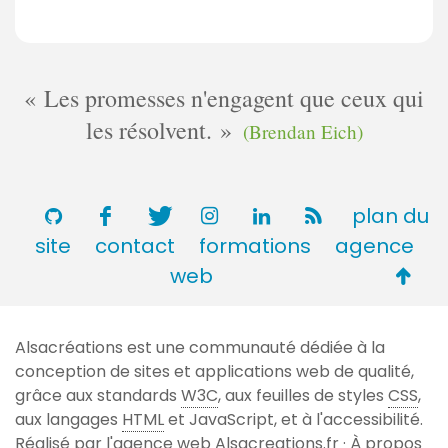
Les promesses n'engagent que ceux qui
les résolvent.
(Brendan Eich)
plan du
site
contact
formations
agence
Retou
web
en
haut
Alsacréations est une communauté dédiée à la
de
conception de sites et applications web de qualité,
page
grâce aux standards
W3C
, aux feuilles de styles
CSS
,
aux langages
HTML
et JavaScript, et à l'accessibilité.
Réalisé par l'agence web
Alsacreations.fr
·
À propos