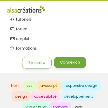
tutoriels
forum
emploi
formations
Connexion
S'inscrire
html
css
javascript
responsive design
design
accessibilité
développement
vue et nuxt
formats
web