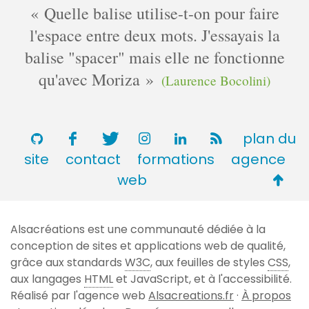
Quelle balise utilise-t-on pour faire
l'espace entre deux mots. J'essayais la
balise "spacer" mais elle ne fonctionne
qu'avec Moriza
(Laurence Bocolini)
plan du
site
contact
formations
agence
Retou
web
en
haut
Alsacréations est une communauté dédiée à la
de
conception de sites et applications web de qualité,
page
grâce aux standards
W3C
, aux feuilles de styles
CSS
,
aux langages
HTML
et JavaScript, et à l'accessibilité.
Réalisé par l'agence web
Alsacreations.fr
·
À propos