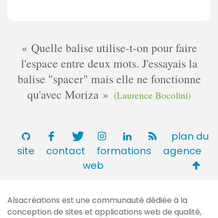
Quelle balise utilise-t-on pour faire
l'espace entre deux mots. J'essayais la
balise "spacer" mais elle ne fonctionne
qu'avec Moriza
(Laurence Bocolini)
plan du
site
contact
formations
agence
Retou
web
en
haut
Alsacréations est une communauté dédiée à la
de
conception de sites et applications web de qualité,