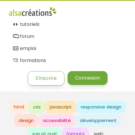
tutoriels
forum
emploi
formations
Connexion
S'inscrire
html
css
javascript
responsive design
design
accessibilité
développement
vue et nuxt
formats
web