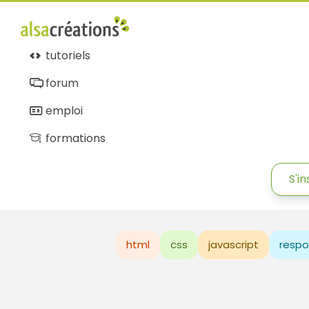
tutoriels
forum
emploi
formations
S'in
html
css
javascript
respo