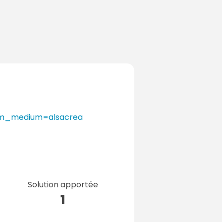
tm_medium=alsacrea
Solution apportée
1