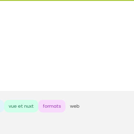
vue et nuxt
formats
web