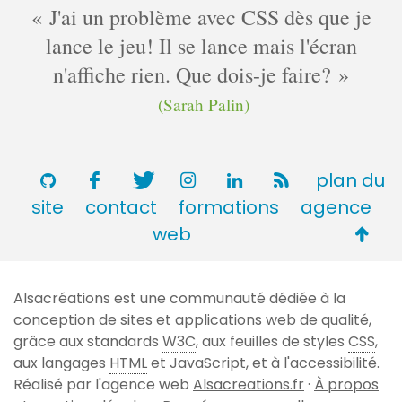
J'ai un problème avec CSS dès que je
lance le jeu! Il se lance mais l'écran
n'affiche rien. Que dois-je faire?
(Sarah Palin)
plan du
site
contact
formations
agence
Retou
web
en
haut
Alsacréations est une communauté dédiée à la
de
conception de sites et applications web de qualité,
page
grâce aux standards
W3C
, aux feuilles de styles
CSS
,
aux langages
HTML
et JavaScript, et à l'accessibilité.
Réalisé par l'agence web
Alsacreations.fr
·
À propos