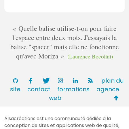
Quelle balise utilise-t-on pour faire
l'espace entre deux mots. J'essayais la
balise "spacer" mais elle ne fonctionne
qu'avec Moriza
(Laurence Bocolini)
plan du
site
contact
formations
agence
Retou
web
en
haut
Alsacréations est une communauté dédiée à la
de
conception de sites et applications web de qualité,