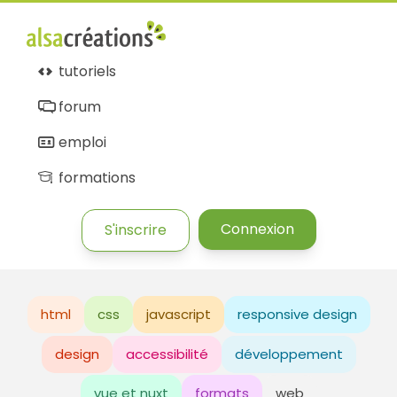
tutoriels
forum
emploi
formations
Connexion
S'inscrire
html
css
javascript
responsive design
design
accessibilité
développement
vue et nuxt
formats
web