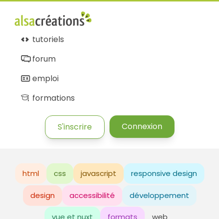
tutoriels
forum
emploi
formations
Connexion
S'inscrire
html
css
javascript
responsive design
design
accessibilité
développement
vue et nuxt
formats
web