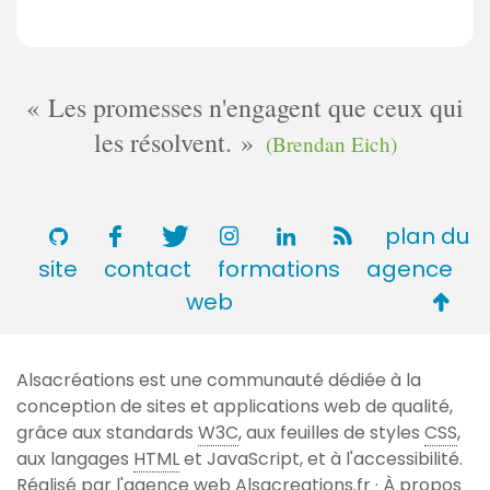
Les promesses n'engagent que ceux qui
les résolvent.
(Brendan Eich)
plan du
site
contact
formations
agence
Retou
web
en
haut
Alsacréations est une communauté dédiée à la
de
conception de sites et applications web de qualité,
page
grâce aux standards
W3C
, aux feuilles de styles
CSS
,
aux langages
HTML
et JavaScript, et à l'accessibilité.
Réalisé par l'agence web
Alsacreations.fr
·
À propos