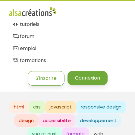
tutoriels
forum
emploi
formations
Connexion
S'inscrire
html
css
javascript
responsive design
design
accessibilité
développement
vue et nuxt
formats
web