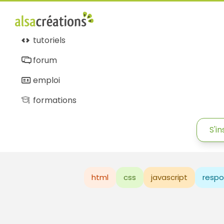
tutoriels
forum
emploi
formations
S'in
html
css
javascript
respo