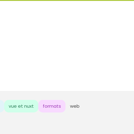
vue et nuxt
formats
web