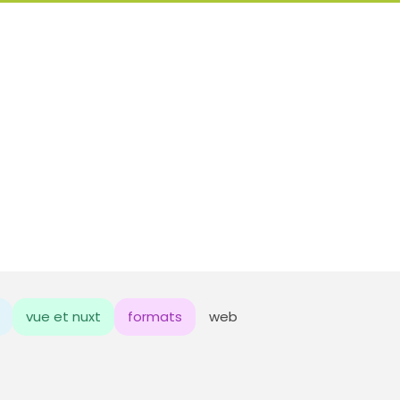
vue et nuxt
formats
web