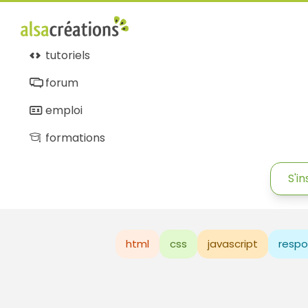
tutoriels
forum
emploi
formations
S'in
html
css
javascript
respo