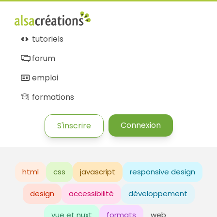
tutoriels
forum
emploi
formations
Connexion
S'inscrire
html
css
javascript
responsive design
design
accessibilité
développement
vue et nuxt
formats
web