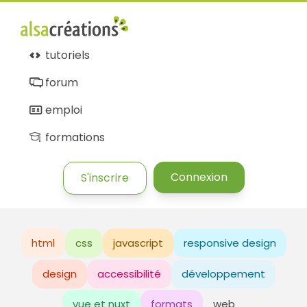
tutoriels
forum
emploi
formations
Connexion
S'inscrire
html
css
javascript
responsive design
design
accessibilité
développement
vue et nuxt
formats
web