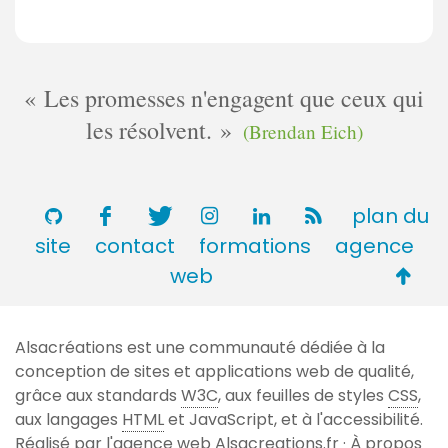
Les promesses n'engagent que ceux qui
les résolvent.
(Brendan Eich)
plan du
site
contact
formations
agence
Retou
web
en
haut
Alsacréations est une communauté dédiée à la
de
conception de sites et applications web de qualité,
page
grâce aux standards
W3C
, aux feuilles de styles
CSS
,
aux langages
HTML
et JavaScript, et à l'accessibilité.
Réalisé par l'agence web
Alsacreations.fr
·
À propos