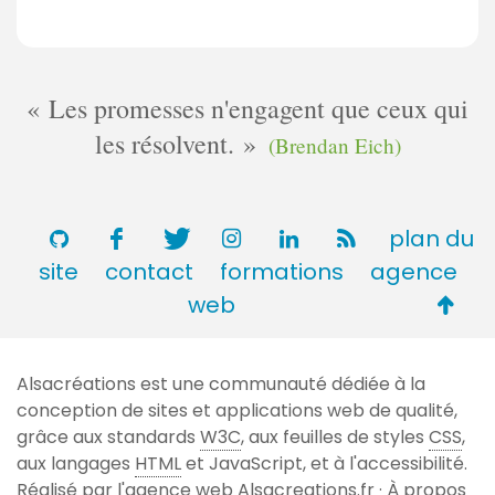
Les promesses n'engagent que ceux qui
les résolvent.
(Brendan Eich)
plan du
site
contact
formations
agence
Retou
web
en
haut
Alsacréations est une communauté dédiée à la
de
conception de sites et applications web de qualité,
page
grâce aux standards
W3C
, aux feuilles de styles
CSS
,
aux langages
HTML
et JavaScript, et à l'accessibilité.
Réalisé par l'agence web
Alsacreations.fr
·
À propos