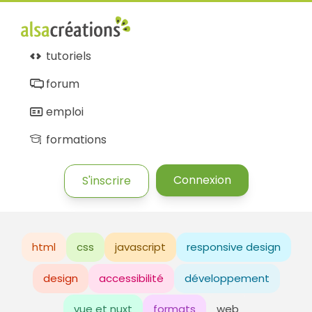
tutoriels
forum
emploi
formations
Connexion
S'inscrire
html
css
javascript
responsive design
design
accessibilité
développement
vue et nuxt
formats
web