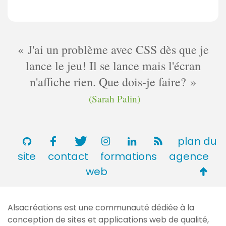
J'ai un problème avec CSS dès que je
lance le jeu! Il se lance mais l'écran
n'affiche rien. Que dois-je faire?
(Sarah Palin)
plan du
site
contact
formations
agence
Retou
web
en
haut
Alsacréations est une communauté dédiée à la
de
conception de sites et applications web de qualité,