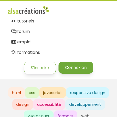
tutoriels
forum
emploi
formations
Connexion
S'inscrire
html
css
javascript
responsive design
design
accessibilité
développement
vue et nuxt
formats
web