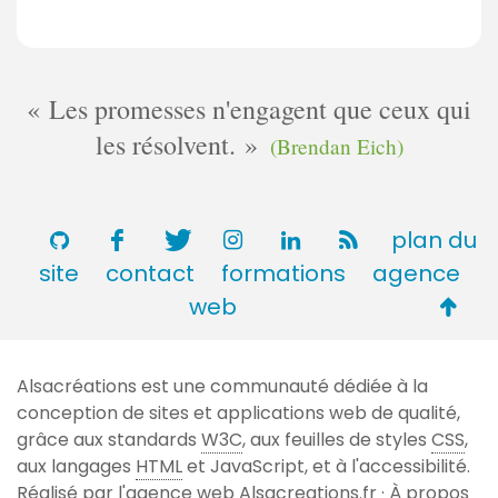
Les promesses n'engagent que ceux qui
les résolvent.
(Brendan Eich)
plan du
site
contact
formations
agence
Retou
web
en
haut
Alsacréations est une communauté dédiée à la
de
conception de sites et applications web de qualité,
page
grâce aux standards
W3C
, aux feuilles de styles
CSS
,
aux langages
HTML
et JavaScript, et à l'accessibilité.
Réalisé par l'agence web
Alsacreations.fr
·
À propos