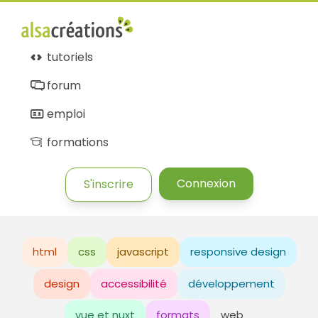
tutoriels
forum
emploi
formations
Connexion
S'inscrire
html
css
javascript
responsive design
design
accessibilité
développement
vue et nuxt
formats
web