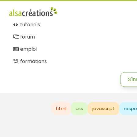
tutoriels
forum
emploi
formations
S'in
html
css
javascript
respo