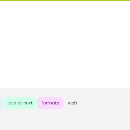
vue et nuxt
formats
web