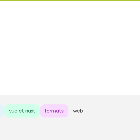
vue et nuxt
formats
web