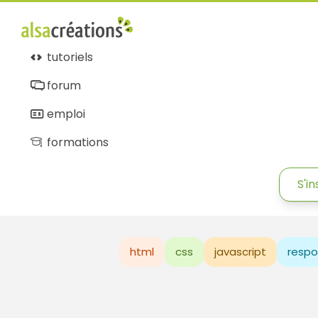
tutoriels
forum
emploi
formations
S'in
html
css
javascript
respo