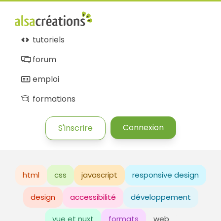
tutoriels
forum
emploi
formations
Connexion
S'inscrire
html
css
javascript
responsive design
design
accessibilité
développement
vue et nuxt
formats
web