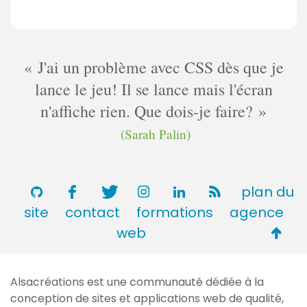
J'ai un problème avec CSS dès que je
lance le jeu! Il se lance mais l'écran
n'affiche rien. Que dois-je faire?
(Sarah Palin)
plan du
site
contact
formations
agence
Retou
web
en
haut
Alsacréations est une communauté dédiée à la
de
conception de sites et applications web de qualité,