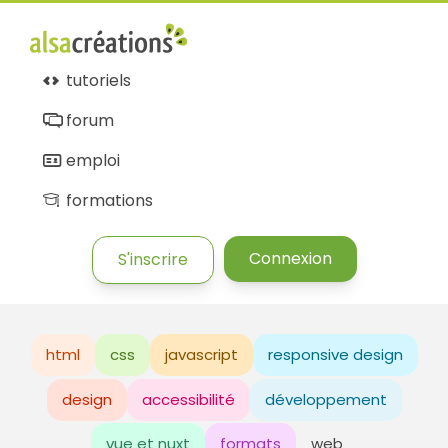
tutoriels
forum
emploi
formations
Connexion
S'inscrire
html
css
javascript
responsive design
design
accessibilité
développement
vue et nuxt
formats
web