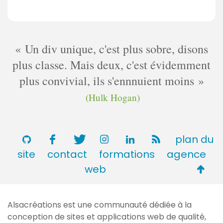
Un div unique, c'est plus sobre, disons
plus classe. Mais deux, c'est évidemment
plus convivial, ils s'ennnuient moins
(Hulk Hogan)
plan du
site
contact
formations
agence
Retou
web
en
haut
Alsacréations est une communauté dédiée à la
de
conception de sites et applications web de qualité,