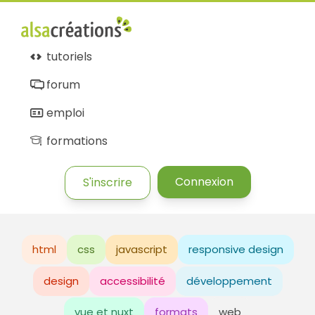
tutoriels
forum
emploi
formations
Connexion
S'inscrire
html
css
javascript
responsive design
design
accessibilité
développement
vue et nuxt
formats
web