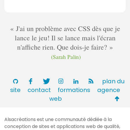
J'ai un problème avec CSS dès que je
lance le jeu! Il se lance mais l'écran
n'affiche rien. Que dois-je faire?
(Sarah Palin)
plan du
site
contact
formations
agence
Retou
web
en
haut
Alsacréations est une communauté dédiée à la
de
conception de sites et applications web de qualité,