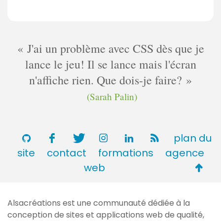
J'ai un problème avec CSS dès que je
lance le jeu! Il se lance mais l'écran
n'affiche rien. Que dois-je faire?
(Sarah Palin)
plan du
site
contact
formations
agence
Retou
web
en
haut
Alsacréations est une communauté dédiée à la
de
conception de sites et applications web de qualité,