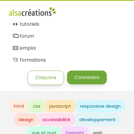
tutoriels
forum
emploi
formations
Connexion
S'inscrire
html
css
javascript
responsive design
design
accessibilité
développement
vue et nuxt
formats
web