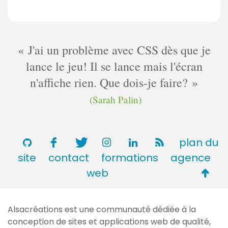
J'ai un problème avec CSS dès que je
lance le jeu! Il se lance mais l'écran
n'affiche rien. Que dois-je faire?
(Sarah Palin)
plan du
site
contact
formations
agence
Retou
web
en
haut
Alsacréations est une communauté dédiée à la
de
conception de sites et applications web de qualité,