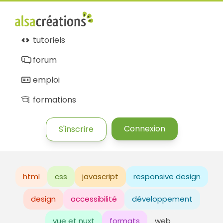
tutoriels
forum
emploi
formations
Connexion
S'inscrire
html
css
javascript
responsive design
design
accessibilité
développement
vue et nuxt
formats
web