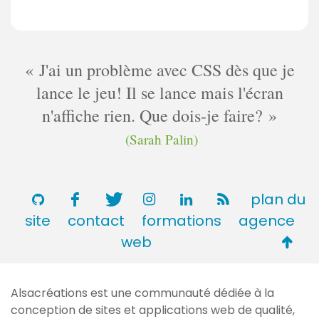
J'ai un problème avec CSS dès que je
lance le jeu! Il se lance mais l'écran
n'affiche rien. Que dois-je faire?
(Sarah Palin)
plan du
site
contact
formations
agence
Retou
web
en
haut
Alsacréations est une communauté dédiée à la
de
conception de sites et applications web de qualité,