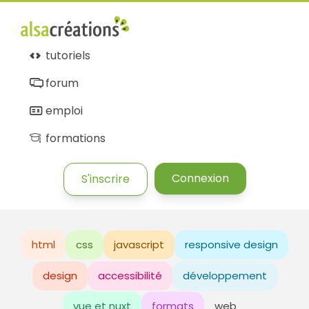
tutoriels
forum
emploi
formations
Connexion
S'inscrire
html
css
javascript
responsive design
design
accessibilité
développement
vue et nuxt
formats
web