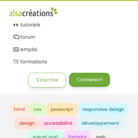
tutoriels
forum
emploi
formations
Connexion
S'inscrire
html
css
javascript
responsive design
design
accessibilité
développement
vue et nuxt
formats
web