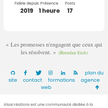
Fidèle depuis
Présence
Posts
2019
1 heure
17
Les promesses n'engagent que ceux qui
les résolvent.
(Brendan Eich)
plan du
site
contact
formations
agence
Retou
web
en
haut
Alsacréations est une communauté dédiée à la