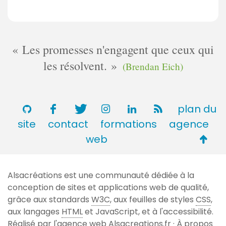
Les promesses n'engagent que ceux qui
les résolvent.
(Brendan Eich)
plan du
site
contact
formations
agence
Retou
web
en
haut
Alsacréations est une communauté dédiée à la
de
conception de sites et applications web de qualité,
page
grâce aux standards
W3C
, aux feuilles de styles
CSS
,
aux langages
HTML
et JavaScript, et à l'accessibilité.
Réalisé par l'agence web
Alsacreations.fr
·
À propos