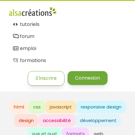
tutoriels
forum
emploi
formations
Connexion
S'inscrire
html
css
javascript
responsive design
design
accessibilité
développement
vue et nuxt
formats
web