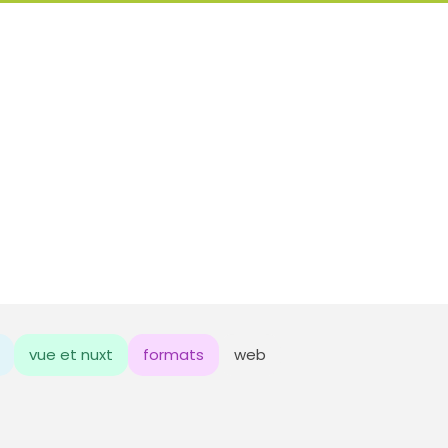
vue et nuxt
formats
web