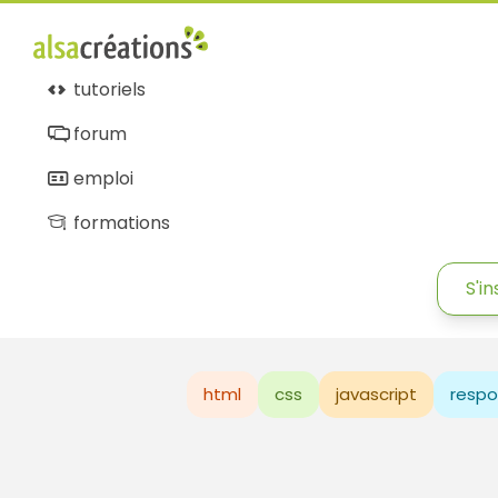
tutoriels
forum
emploi
formations
S'in
html
css
javascript
respo