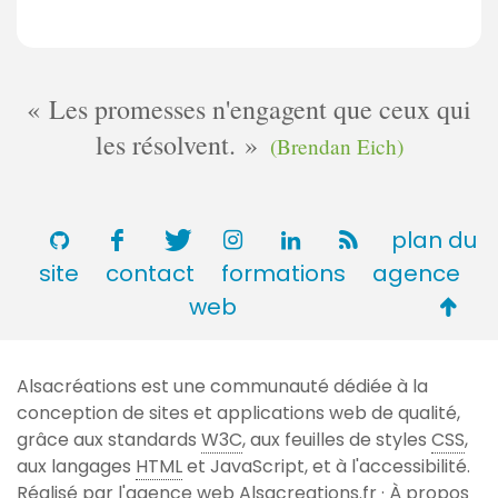
Les promesses n'engagent que ceux qui
les résolvent.
(Brendan Eich)
plan du
site
contact
formations
agence
Retou
web
en
haut
Alsacréations est une communauté dédiée à la
de
conception de sites et applications web de qualité,
page
grâce aux standards
W3C
, aux feuilles de styles
CSS
,
aux langages
HTML
et JavaScript, et à l'accessibilité.
Réalisé par l'agence web
Alsacreations.fr
·
À propos