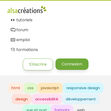
tutoriels
forum
emploi
formations
Connexion
S'inscrire
html
css
javascript
responsive design
design
accessibilité
développement
vue et nuxt
formats
web