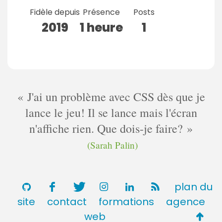
Fidèle depuis
Présence
Posts
2019
1 heure
1
J'ai un problème avec CSS dès que je
lance le jeu! Il se lance mais l'écran
n'affiche rien. Que dois-je faire?
(Sarah Palin)
plan du
site
contact
formations
agence
Retou
web