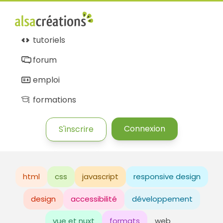
tutoriels
forum
emploi
formations
Connexion
S'inscrire
html
css
javascript
responsive design
design
accessibilité
développement
vue et nuxt
formats
web