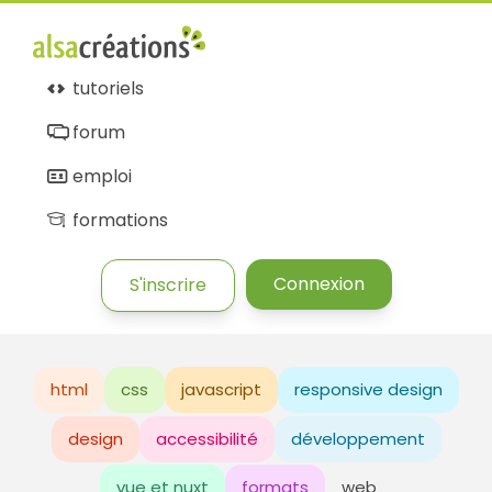
tutoriels
forum
emploi
formations
Connexion
S'inscrire
html
css
javascript
responsive design
design
accessibilité
développement
vue et nuxt
formats
web