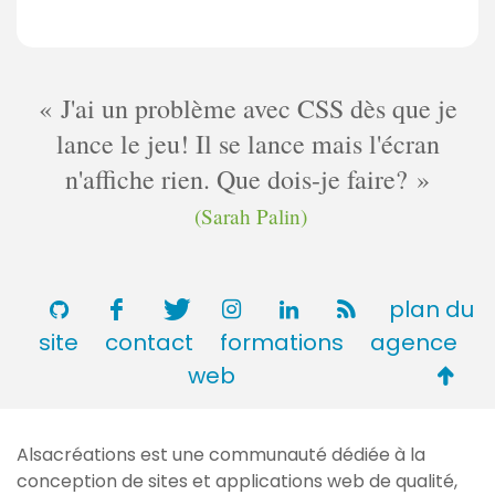
J'ai un problème avec CSS dès que je
lance le jeu! Il se lance mais l'écran
n'affiche rien. Que dois-je faire?
(Sarah Palin)
plan du
site
contact
formations
agence
Retou
web
en
haut
Alsacréations est une communauté dédiée à la
de
conception de sites et applications web de qualité,