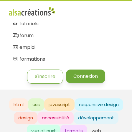
tutoriels
forum
emploi
formations
Connexion
S'inscrire
html
css
javascript
responsive design
design
accessibilité
développement
vue et nuxt
formats
web