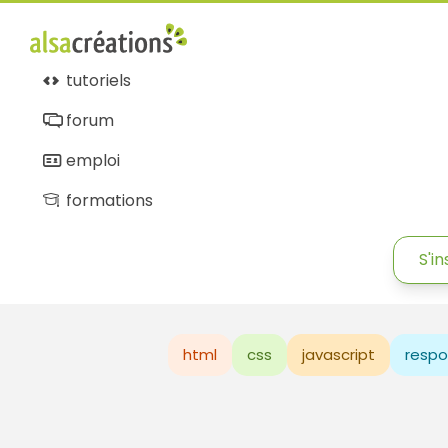
tutoriels
forum
emploi
formations
S'in
html
css
javascript
respo