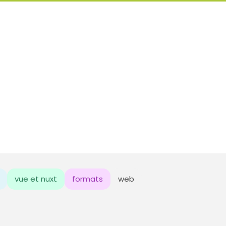
vue et nuxt
formats
web