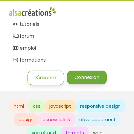
tutoriels
forum
emploi
formations
Connexion
S'inscrire
html
css
javascript
responsive design
design
accessibilité
développement
vue et nuxt
formats
web