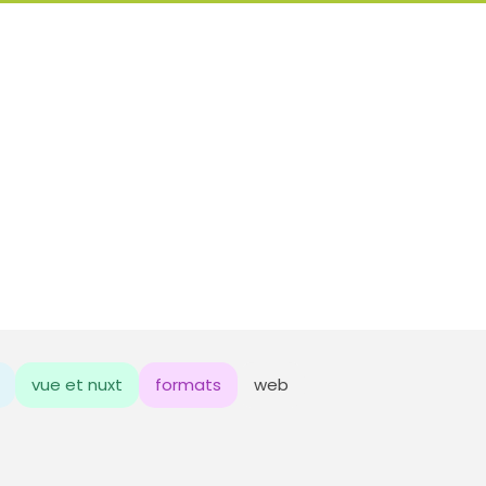
vue et nuxt
formats
web