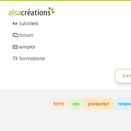
tutoriels
forum
emploi
formations
S'in
html
css
javascript
respo