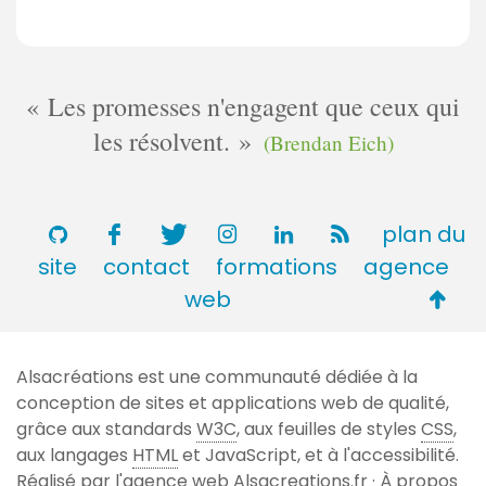
Les promesses n'engagent que ceux qui
les résolvent.
(Brendan Eich)
plan du
site
contact
formations
agence
Retou
web
en
haut
Alsacréations est une communauté dédiée à la
de
conception de sites et applications web de qualité,
page
grâce aux standards
W3C
, aux feuilles de styles
CSS
,
aux langages
HTML
et JavaScript, et à l'accessibilité.
Réalisé par l'agence web
Alsacreations.fr
·
À propos