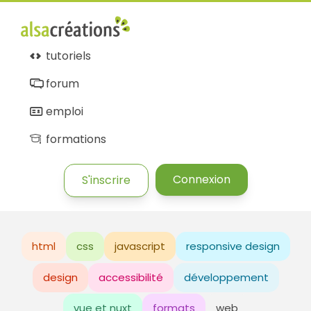
tutoriels
forum
emploi
formations
Connexion
S'inscrire
html
css
javascript
responsive design
design
accessibilité
développement
vue et nuxt
formats
web