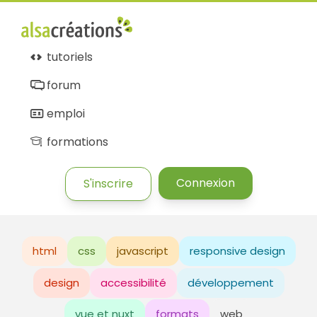
tutoriels
forum
emploi
formations
Connexion
S'inscrire
html
css
javascript
responsive design
design
accessibilité
développement
vue et nuxt
formats
web