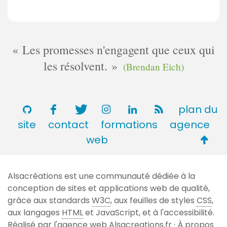
Les promesses n'engagent que ceux qui
les résolvent.
(Brendan Eich)
plan du
site
contact
formations
agence
Retou
web
en
haut
Alsacréations est une communauté dédiée à la
de
conception de sites et applications web de qualité,
page
grâce aux standards
W3C
, aux feuilles de styles
CSS
,
aux langages
HTML
et JavaScript, et à l'accessibilité.
Réalisé par l'agence web
Alsacreations.fr
·
À propos