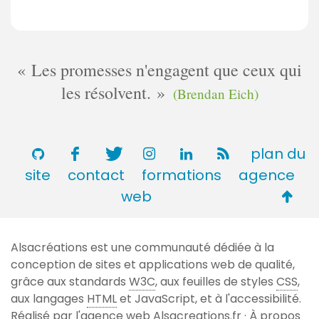
Les promesses n'engagent que ceux qui
les résolvent.
(Brendan Eich)
plan du
site
contact
formations
agence
Retou
web
en
haut
Alsacréations est une communauté dédiée à la
de
conception de sites et applications web de qualité,
page
grâce aux standards
W3C
, aux feuilles de styles
CSS
,
aux langages
HTML
et JavaScript, et à l'accessibilité.
Réalisé par l'agence web
Alsacreations.fr
·
À propos