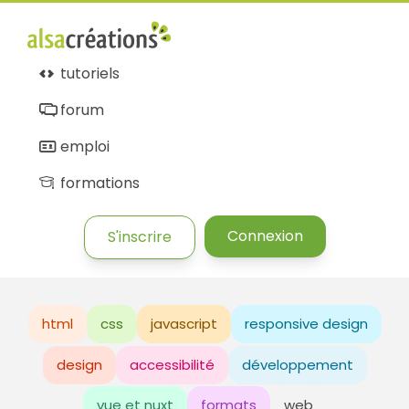
tutoriels
forum
emploi
formations
Connexion
S'inscrire
html
css
javascript
responsive design
design
accessibilité
développement
vue et nuxt
formats
web