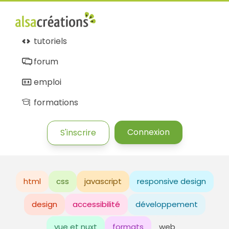
tutoriels
forum
emploi
formations
Connexion
S'inscrire
html
css
javascript
responsive design
design
accessibilité
développement
vue et nuxt
formats
web