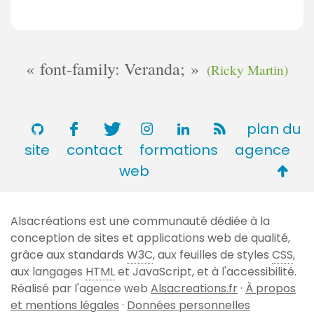
font-family: Veranda;
(Ricky Martin)
plan du
site
contact
formations
agence
Retou
web
en
haut
Alsacréations est une communauté dédiée à la
de
conception de sites et applications web de qualité,
page
grâce aux standards
W3C
, aux feuilles de styles
CSS
,
aux langages
HTML
et JavaScript, et à l'accessibilité.
Réalisé par l'agence web
Alsacreations.fr
·
À propos
et mentions légales
·
Données personnelles