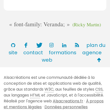
font-family: Veranda;
(Ricky Martin)
plan du
site
contact
formations
agence
Retou
web
en
haut
Alsacréations est une communauté dédiée à la
de
conception de sites et applications web de qualité,
page
grâce aux standards
W3C
, aux feuilles de styles
CSS
,
aux langages
HTML
et JavaScript, et à l'accessibilité.
Réalisé par l'agence web
Alsacreations.fr
·
À propos
et mentions légales
·
Données personnelles