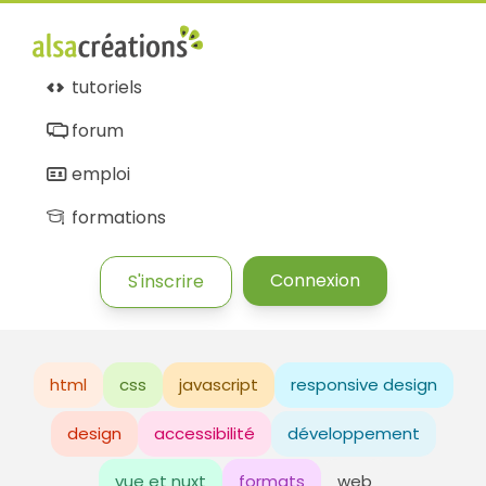
tutoriels
forum
emploi
formations
Connexion
S'inscrire
html
css
javascript
responsive design
design
accessibilité
développement
vue et nuxt
formats
web