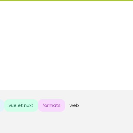
vue et nuxt
formats
web