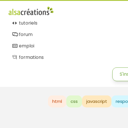
tutoriels
forum
emploi
formations
S'in
html
css
javascript
respo