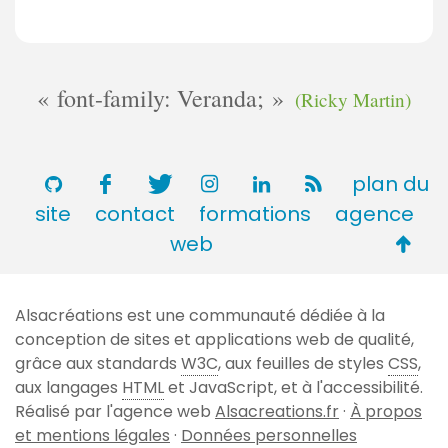
font-family: Veranda;
(Ricky Martin)
plan du
site
contact
formations
agence
Retou
web
en
haut
Alsacréations est une communauté dédiée à la
de
conception de sites et applications web de qualité,
page
grâce aux standards
W3C
, aux feuilles de styles
CSS
,
aux langages
HTML
et JavaScript, et à l'accessibilité.
Réalisé par l'agence web
Alsacreations.fr
·
À propos
et mentions légales
·
Données personnelles