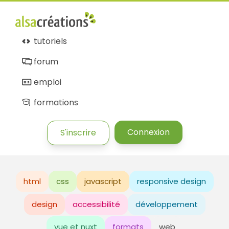
tutoriels
forum
emploi
formations
Connexion
S'inscrire
html
css
javascript
responsive design
design
accessibilité
développement
vue et nuxt
formats
web